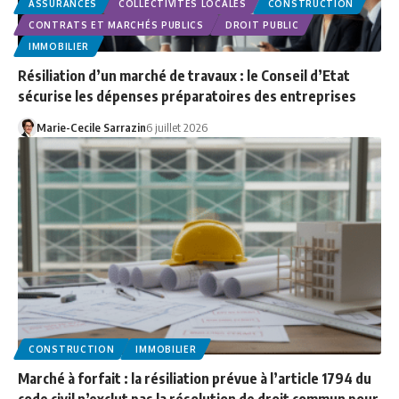
ASSURANCES
COLLECTIVITÉS LOCALES
CONSTRUCTION
CONTRATS ET MARCHÉS PUBLICS
DROIT PUBLIC
IMMOBILIER
Résiliation d’un marché de travaux : le Conseil d’Etat
sécurise les dépenses préparatoires des entreprises
Marie-Cecile Sarrazin
6 juillet 2026
CONSTRUCTION
IMMOBILIER
Marché à forfait : la résiliation prévue à l’article 1794 du