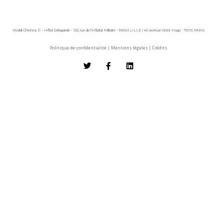
Vivaldi Chronos © - Hôtel Delagarde - 120, rue de l'Hôpital Militaire - 59043 LILLE / 45 avenue Victor Hugo - 75116 PARIS
Politique de confidentialité
|
Mentions légales
|
Crédits