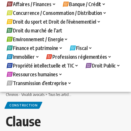
Affaires / Finances
Banque / Crédit
Concurrence / Consommation / Distribution
Droit du sport et Droit de l’évènementiel
Droit du marché de l’art
Environnement / Energie
Finance et patrimoine
Fiscal
Immobilier
Professions réglementées
Propriété intellectuelle et TIC
Droit Public
Ressources humaines
Transmission d’entreprise
Chronos - Vivaldi avocats
>
Tous les articles
>
Immobilier
>
Construction
>
Clause d
CONSTRUCTION
Clause