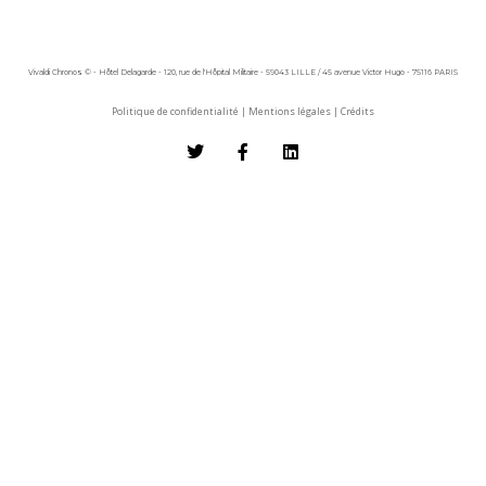
Vivaldi Chronos © - Hôtel Delagarde - 120, rue de l'Hôpital Militaire - 59043 LILLE / 45 avenue Victor Hugo - 75116 PARIS
Politique de confidentialité
|
Mentions légales
|
Crédits