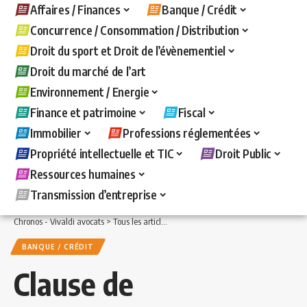
Affaires / Finances
Banque / Crédit
Concurrence / Consommation / Distribution
Droit du sport et Droit de l’évènementiel
Droit du marché de l’art
Environnement / Energie
Finance et patrimoine
Fiscal
Immobilier
Professions réglementées
Propriété intellectuelle et TIC
Droit Public
Ressources humaines
Transmission d’entreprise
Chronos - Vivaldi avocats
>
Tous les articles
>
Banque / Crédit
>
Clause de déchéanc
BANQUE / CRÉDIT
Clause de