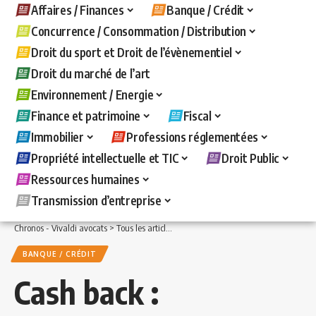
Affaires / Finances
Banque / Crédit
Concurrence / Consommation / Distribution
Droit du sport et Droit de l’évènementiel
Droit du marché de l’art
Environnement / Energie
Finance et patrimoine
Fiscal
Immobilier
Professions réglementées
Propriété intellectuelle et TIC
Droit Public
Ressources humaines
Transmission d’entreprise
Chronos - Vivaldi avocats
>
Tous les articles
>
Banque / Crédit
>
Cash back : la pu
BANQUE / CRÉDIT
Cash back :