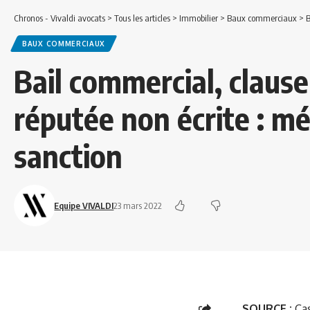
Chronos - Vivaldi avocats
>
Tous les articles
>
Immobilier
>
Baux commerciaux
>
B
BAUX COMMERCIAUX
Bail commercial, clause
réputée non écrite : m
sanction
Equipe VIVALDI
23 mars 2022
SOURCE :
Cas