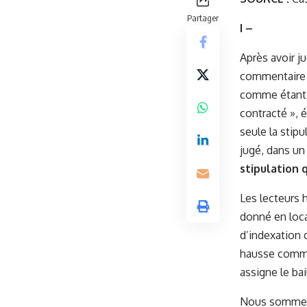
Partager
I –
Après avoir ju
commentaire C
comme étant «
contracté », é
seule la stip
jugé, dans un 
stipulation 
Les lecteurs 
donné en loca
d’indexation d
hausse comme 
assigne le bai
Nous sommes 