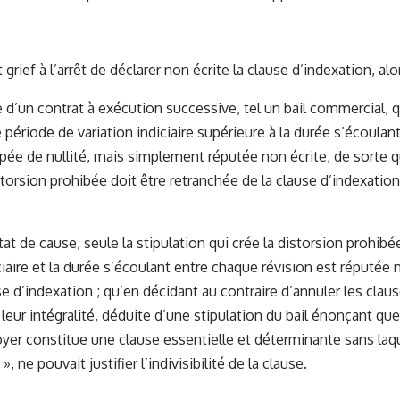
it grief à l’arrêt de déclarer non écrite la clause d’indexation, alo
 d’un contrat à exécution successive, tel un bail commercial, q
période de variation indiciaire supérieure à la durée s’écoulan
ppée de nullité, mais simplement réputée non écrite, de sorte q
storsion prohibée doit être retranchée de la clause d’indexation
at de cause, seule la stipulation qui crée la distorsion prohibé
ciaire et la durée s’écoulant entre chaque révision est réputée 
se d’indexation ; qu’en décidant au contraire d’annuler les clau
leur intégralité, déduite d’une stipulation du bail énonçant que
yer constitue une clause essentielle et déterminante sans laquel
, ne pouvait justifier l’indivisibilité de la clause.