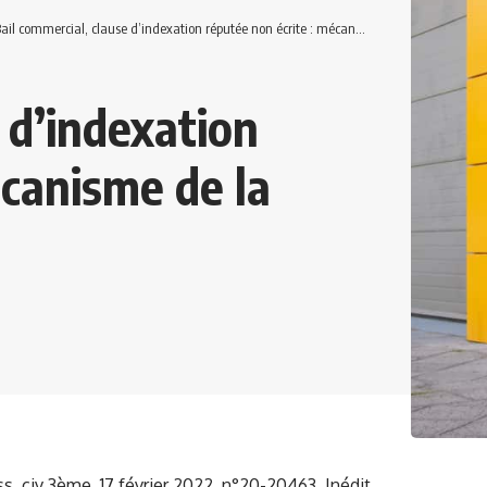
ail commercial, clause d’indexation réputée non écrite : mécanisme de la sanction
 d’indexation
écanisme de la
s. civ 3ème, 17 février 2022, n°20-20463, Inédit