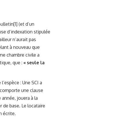
ulletin
[1]
(et d’un
se d’indexation stipulée
lleur n’aurait pas
ppelant à nouveau que
ème chambre civile a
tique, que :
« seule la
l’espèce : Une SCI a
t comporte une clause
 année, jouera à la
 de base. Le locataire
n écrite.