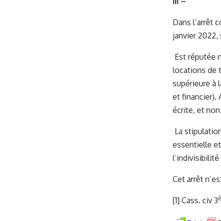
III –
Dans l’arrêt 
janvier 2022,
Est réputée n
locations de 
supérieure à l
et financier).
écrite, et non
La stipulation
essentielle et
l’indivisibilit
Cet arrêt n’e
[1]
Cass. civ 3