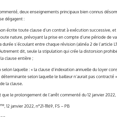
commenté, deux enseignements principaux bien connus désormai
 se dégagent :
on écrite toute clause d’un contrat à exécution successive, 
toute nature, prévoyant la prise en compte d’une période de var
a durée s’écoulant entre chaque révision (alinéa 2 de l’article 
 Autrement dit, seule la stipulation qui crée la distorsion prohi
 la clause entière ;
 selon laquelle : « la clause d’indexation annuelle du loyer con
 déterminante selon laquelle le bailleur n’aurait pas contracté » 
é de la clause.
st que le prolongement de l’arrêt commenté du 12 janvier 2022, 
ème
, 12 janvier 2022, n°21-11169, FS – PB