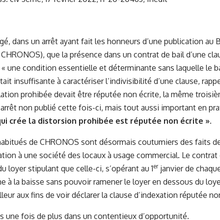
gé, dans un arrêt ayant fait les honneurs d’une publication au B
HRONOS), que la présence dans un contrat de bail d’une clau
 une condition essentielle et déterminante sans laquelle le bai
tait insuffisante à caractériser l’indivisibilité d’une clause, ra
ulation prohibée devait être réputée non écrite, la même troisi
arrêt non publié cette fois-ci, mais tout aussi important en pra
qui crée la distorsion prohibée est réputée non écrite ».
habitués de CHRONOS sont désormais coutumiers des faits de 
tion à une société des locaux à usage commercial. Le contra
er
u loyer stipulant que celle-ci, s’opérant au 1
janvier de chaque
à la baisse sans pouvoir ramener le loyer en dessous du loyer
lleur aux fins de voir déclarer la clause d’indexation réputée no
une fois de plus dans un contentieux d’opportunité.