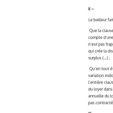
II –
Le bailleur fa
Que la clause
compte d’une 
n’est pas fra
qui crée la di
surplus (…) ;
Qu’en tout ét
variation indi
l’entière clau
du loyer dans 
annuelle du lo
pas contracté »