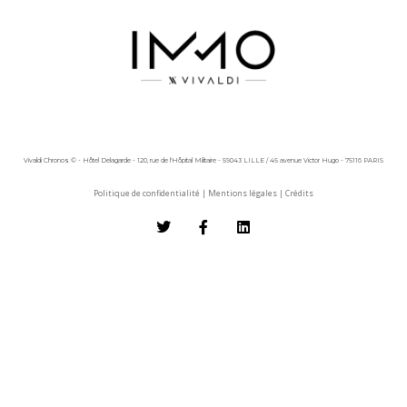
Vivaldi Chronos © - Hôtel Delagarde - 120, rue de l'Hôpital Militaire - 59043 LILLE / 45 avenue Victor Hugo - 75116 PARIS
Politique de confidentialité
|
Mentions légales
|
Crédits