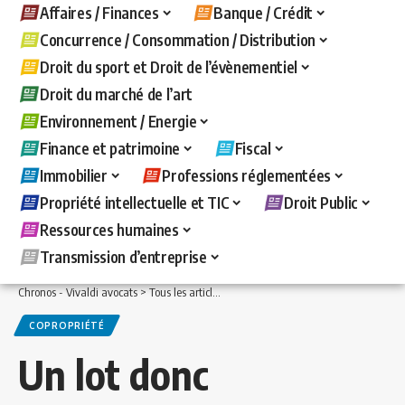
Affaires / Finances
Banque / Crédit
Concurrence / Consommation / Distribution
Droit du sport et Droit de l’évènementiel
Droit du marché de l’art
Environnement / Energie
Finance et patrimoine
Fiscal
Immobilier
Professions réglementées
Propriété intellectuelle et TIC
Droit Public
Ressources humaines
Transmission d’entreprise
Chronos - Vivaldi avocats
>
Tous les articles
>
Immobilier
>
Copropriété
>
Un lot do
COPROPRIÉTÉ
Un lot donc