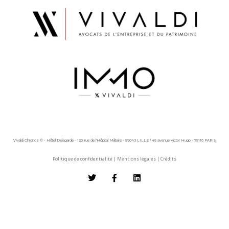
Vivaldi Chronos © - Hôtel Delagarde - 120, rue de l'Hôpital Militaire - 59043 LILLE / 45 avenue Victor Hugo - 75116 PARIS
Politique de confidentialité
|
Mentions légales
|
Crédits