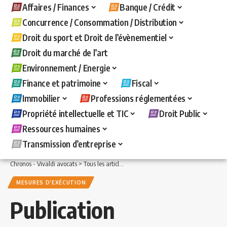
Affaires / Finances
Banque / Crédit
Concurrence / Consommation / Distribution
Droit du sport et Droit de l’évènementiel
Droit du marché de l’art
Environnement / Energie
Finance et patrimoine
Fiscal
Immobilier
Professions réglementées
Propriété intellectuelle et TIC
Droit Public
Ressources humaines
Transmission d’entreprise
Chronos - Vivaldi avocats
>
Tous les articles
>
Banque / Crédit
>
Mesures d'exécuti
MESURES D'EXÉCUTION
Publication