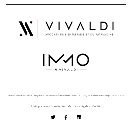
Vivaldi Chronos © - Hôtel Delagarde - 120, rue de l'Hôpital Militaire - 59043 LILLE / 45 avenue Victor Hugo - 75116 PARIS
Politique de confidentialité
|
Mentions légales
|
Crédits