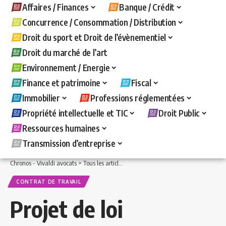
Affaires / Finances
Banque / Crédit
Concurrence / Consommation / Distribution
Droit du sport et Droit de l’évènementiel
Droit du marché de l’art
Environnement / Energie
Finance et patrimoine
Fiscal
Immobilier
Professions réglementées
Propriété intellectuelle et TIC
Droit Public
Ressources humaines
Transmission d’entreprise
Chronos - Vivaldi avocats
>
Tous les articles
>
Ressources humaines
>
Contrat de t
CONTRAT DE TRAVAIL
Projet de loi