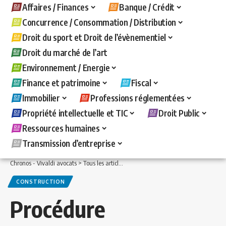
Affaires / Finances
Banque / Crédit
Concurrence / Consommation / Distribution
Droit du sport et Droit de l’évènementiel
Droit du marché de l’art
Environnement / Energie
Finance et patrimoine
Fiscal
Immobilier
Professions réglementées
Propriété intellectuelle et TIC
Droit Public
Ressources humaines
Transmission d’entreprise
Chronos - Vivaldi avocats
>
Tous les articles
>
Immobilier
>
Construction
>
Procédur
CONSTRUCTION
Procédure