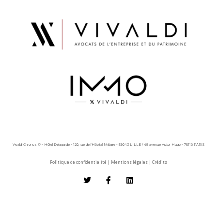
Vivaldi Chronos © - Hôtel Delagarde - 120, rue de l'Hôpital Militaire - 59043 LILLE / 45 avenue Victor Hugo - 75116 PARIS
Politique de confidentialité
|
Mentions légales
|
Crédits