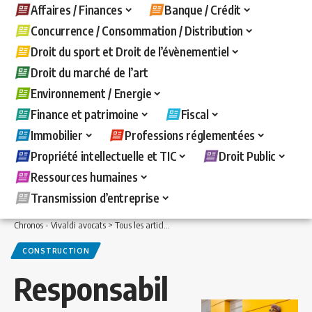
Affaires / Finances
Banque / Crédit
Concurrence / Consommation / Distribution
Droit du sport et Droit de l’évènementiel
Droit du marché de l’art
Environnement / Energie
Finance et patrimoine
Fiscal
Immobilier
Professions réglementées
Propriété intellectuelle et TIC
Droit Public
Ressources humaines
Transmission d’entreprise
Chronos - Vivaldi avocats
>
Tous les articles
>
Immobilier
>
Construction
>
Responsa
CONSTRUCTION
Responsabil