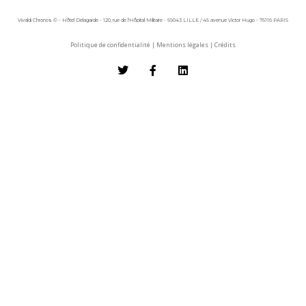
Vivaldi Chronos © - Hôtel Delagarde - 120, rue de l'Hôpital Militaire - 59043 LILLE / 45 avenue Victor Hugo - 75116 PARIS
Politique de confidentialité
|
Mentions légales
|
Crédits