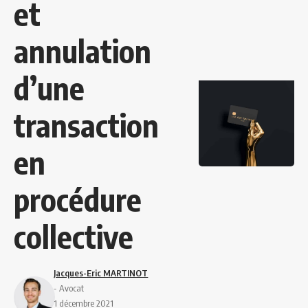
et
annulation
d’une
transaction
en
procédure
collective
Jacques-Eric MARTINOT
- Avocat
1 décembre 2021