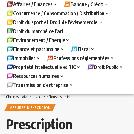
Affaires / Finances
Banque / Crédit
Concurrence / Consommation / Distribution
Droit du sport et Droit de l’évènementiel
Droit du marché de l’art
Environnement / Energie
Finance et patrimoine
Fiscal
Immobilier
Professions réglementées
Propriété intellectuelle et TIC
Droit Public
Ressources humaines
Transmission d’entreprise
Chronos - Vivaldi avocats
>
Tous les articles
>
Banque / Crédit
>
Mesures d'exécuti
MESURES D'EXÉCUTION
Prescription