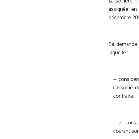
La société n
assignée en
décembre 201
Sa demande v
laquelle :
– considér
l’associé d
contraire,
– et consi
courant so