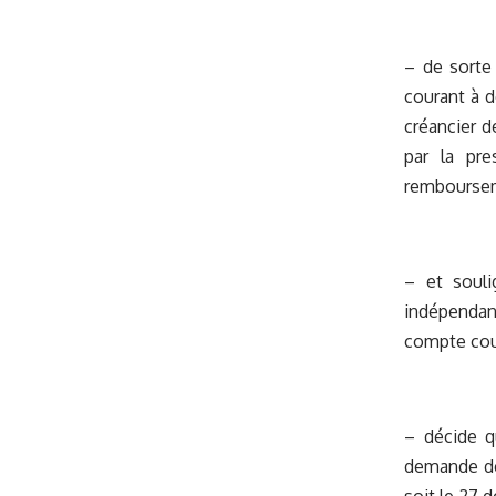
– de sorte
courant à d
créancier d
par la pre
rembourse
– et souli
indépendant
compte cou
– décide q
demande de 