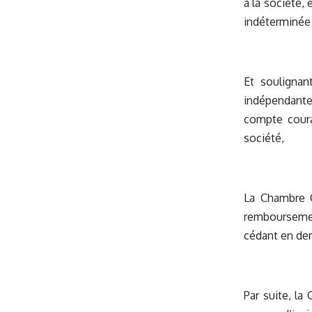
à la société,
indéterminée 
Et soulignan
indépendante
compte couran
société,
La Chambre C
remboursemen
cédant en dem
Par suite, la