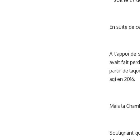
soit le 27 
En suite de c
A l’appui de 
avait fait per
partir de laqu
agi en 2016.
Mais la Chamb
Soulignant qu