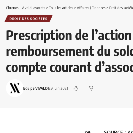
Chronos - Vivaldi avocats
>
Tous les articles
>
Affaires / Finances
>
Droit des sociét
DROIT DES SOCIÉTÉS
Prescription de l’action
remboursement du sold
compte courant d’assoc
Equipe VIVALDI
29 juin 2021
SOURCE :
Ar