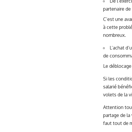
De l’exerci
partenaire de
C’est une ava
à cette probl
nombreux.
L’achat d’
de consomma
Le déblocage 
Si les condit
salarié bénéf
volets de la v
Attention tout
partage de la
faut tout de 