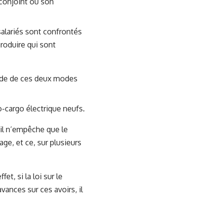
n conjoint ou son
alariés sont confrontés
produire qui sont
bride de ces deux modes
o-cargo électrique neufs.
 il n’empêche que le
ge, et ce, sur plusieurs
t, si la loi sur le
vances sur ces avoirs, il