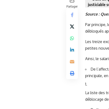
justiciable 
Partager
Source :
Ques
Par principe, 
débloqués apr
Les treize ex
petites nouvel
Ainsi, le sala
De l’affec
principale, e
La liste des 
déblocage de