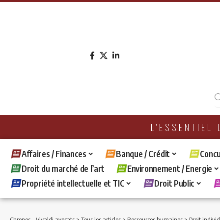
L'ESSENTIEL
Affaires / Finances
Banque / Crédit
Concu
Droit du marché de l’art
Environnement / Energie
Propriété intellectuelle et TIC
Droit Public
Chronos - Vivaldi avocats
>
Tous les articles
>
Ressources humaines
>
Droit indivi