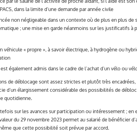
ce par le salarié de l’activité de proche aidant, si l’aidé est so
 PACS, dans la limite d’une demande par année civile
ncée non négligeable dans un contexte où de plus en plus de s
ématique ; une mise en garde néanmoins sur les justificatifs à 
un véhicule « propre », à savoir électrique, à hydrogène ou hy
tion
est également admis dans le cadre de l’achat d’un vélo ou vél
ions de déblocage sont assez strictes et plutôt très encadrées,
icie d’un élargissement considérable des possibilités de débloca
ie quotidienne.
efois sur les avances sur participation ou intéressement ; en effe
 valeur du 29 novembre 2023 permet au salarié de bénéficier d’a
même que cette possibilité soit prévue par accord.