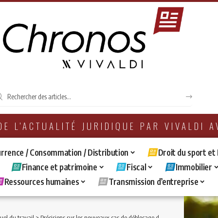
 DE L'ACTUALITÉ JURIDIQUE PAR VIVALDI 
rrence / Consommation / Distribution
Droit du sport et
Finance et patrimoine
Fiscal
Immobilier
Ressources humaines
Transmission d’entreprise
duel du travail
>
Précisions sur les nouveaux cas de déblocage du plan d’épargne entreprise, des avances sur participation et de l’intéressement