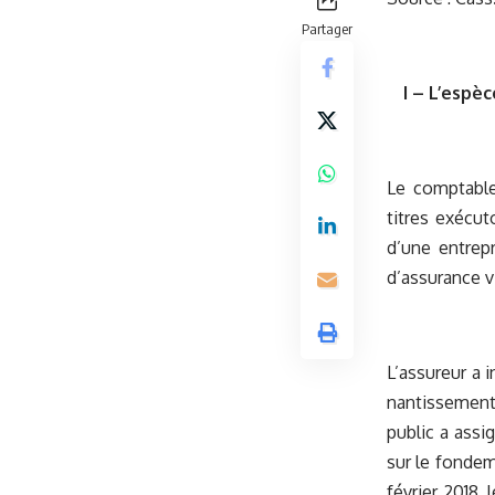
Partager
I – L’espèc
Le comptable
titres exécut
d’une entrep
d’assurance vi
L’assureur a 
nantissement 
public a assi
sur le fondem
février 2018,