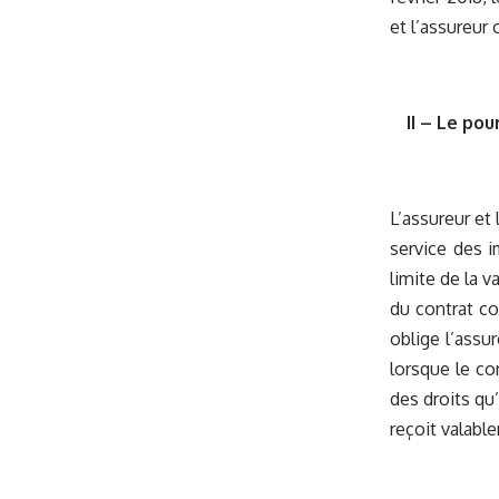
et l’assureur
II – Le pou
L’assureur et 
service des i
limite de la v
du contrat co
oblige l’assu
lorsque le co
des droits qu’
reçoit valabl