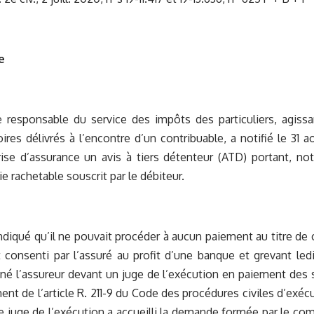
e
 responsable du service des impôts des particuliers, agiss
oires délivrés à l’encontre d’un contribuable, a notifié le 31 
rise d’assurance un avis à tiers détenteur (ATD) portant, n
e rachetable souscrit par le débiteur.
indiqué qu’il ne pouvait procéder à aucun paiement au titre de 
consenti par l’assuré au profit d’une banque et grevant led
gné l’assureur devant un juge de l’exécution en paiement des
ent de l’article R. 211-9 du Code des procédures civiles d’exéc
 le juge de l’exécution a accueilli la demande formée par le co