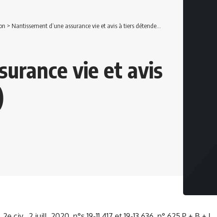
on
>
Nantissement d’une assurance vie et avis à tiers détendeur (ATD)
urance vie et avis
)
 2e civ., 2 juill. 2020, n°s 19-11.417 et 19-13.636, n° 625 P + B + I