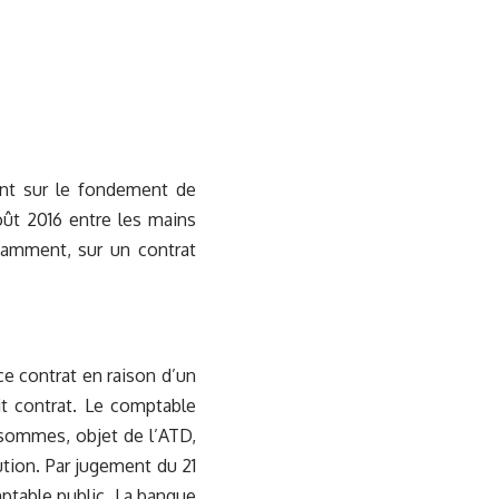
ant sur le fondement de
août 2016 entre les mains
otamment, sur un contrat
ce contrat en raison d’un
it contrat. Le comptable
 sommes, objet de l’ATD,
ution. Par jugement du 21
mptable public. La banque