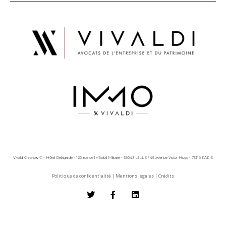
Vivaldi Chronos © - Hôtel Delagarde - 120, rue de l'Hôpital Militaire - 59043 LILLE / 45 avenue Victor Hugo - 75116 PARIS
Politique de confidentialité
|
Mentions légales
|
Crédits