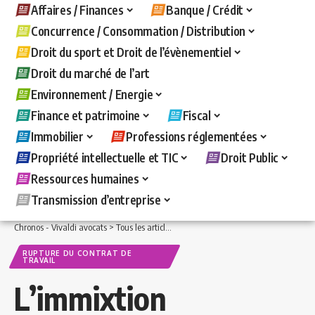
Affaires / Finances
Banque / Crédit
Concurrence / Consommation / Distribution
Droit du sport et Droit de l’évènementiel
Droit du marché de l’art
Environnement / Energie
Finance et patrimoine
Fiscal
Immobilier
Professions réglementées
Propriété intellectuelle et TIC
Droit Public
Ressources humaines
Transmission d’entreprise
Chronos - Vivaldi avocats
>
Tous les articles
>
Ressources humaines
>
Rupture du c
RUPTURE DU CONTRAT DE
TRAVAIL
L’immixtion