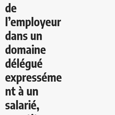
de
l’employeur
dans un
domaine
délégué
expresséme
nt à un
salarié,