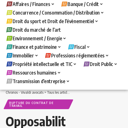
Affaires / Finances
Banque / Crédit
Concurrence / Consommation / Distribution
Droit du sport et Droit de l’évènementiel
Droit du marché de l’art
Environnement / Energie
Finance et patrimoine
Fiscal
Immobilier
Professions réglementées
Propriété intellectuelle et TIC
Droit Public
Ressources humaines
Transmission d’entreprise
Chronos - Vivaldi avocats
>
Tous les articles
>
Ressources humaines
>
Rupture du c
RUPTURE DU CONTRAT DE
TRAVAIL
Opposabilit