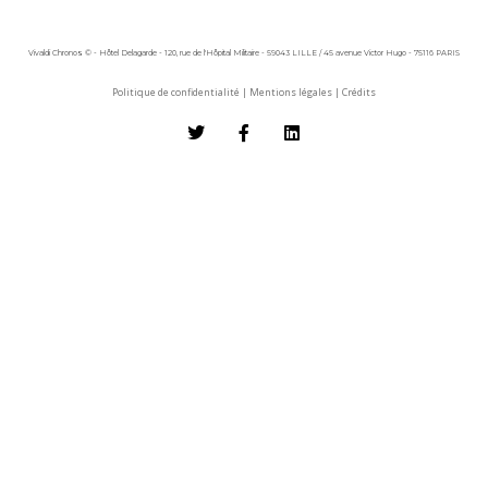
Vivaldi Chronos © - Hôtel Delagarde - 120, rue de l'Hôpital Militaire - 59043 LILLE / 45 avenue Victor Hugo - 75116 PARIS
Politique de confidentialité
|
Mentions légales
|
Crédits