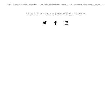
Vivaldi Chronos © - Hôtel Delagarde - 120, rue de l'Hôpital Militaire - 59043 LILLE / 45 avenue Victor Hugo - 75116 PARIS
Politique de confidentialité
|
Mentions légales
|
Crédits