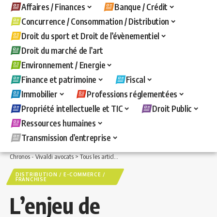
Affaires / Finances
Banque / Crédit
Concurrence / Consommation / Distribution
Droit du sport et Droit de l’évènementiel
Droit du marché de l’art
Environnement / Energie
Finance et patrimoine
Fiscal
Immobilier
Professions réglementées
Propriété intellectuelle et TIC
Droit Public
Ressources humaines
Transmission d’entreprise
Chronos - Vivaldi avocats
>
Tous les articles
>
Concurrence / Consommation / Distri
DISTRIBUTION / E-COMMERCE /
FRANCHISE
L’enjeu de