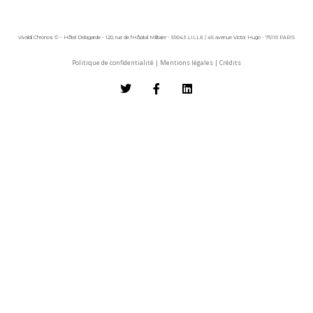
Vivaldi Chronos © - Hôtel Delagarde - 120, rue de l'Hôpital Militaire - 59043 LILLE / 45 avenue Victor Hugo - 75116 PARIS
Politique de confidentialité
|
Mentions légales
|
Crédits