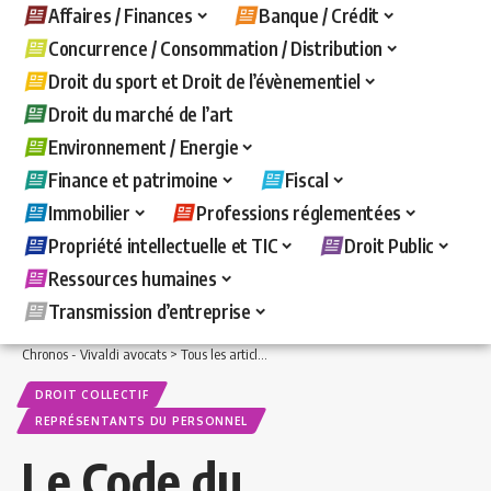
Affaires / Finances
Banque / Crédit
Concurrence / Consommation / Distribution
Droit du sport et Droit de l’évènementiel
Droit du marché de l’art
Environnement / Energie
Finance et patrimoine
Fiscal
Immobilier
Professions réglementées
Propriété intellectuelle et TIC
Droit Public
Ressources humaines
Transmission d’entreprise
Chronos - Vivaldi avocats
>
Tous les articles
>
Ressources humaines
>
Droit collecti
DROIT COLLECTIF
REPRÉSENTANTS DU PERSONNEL
Le Code du