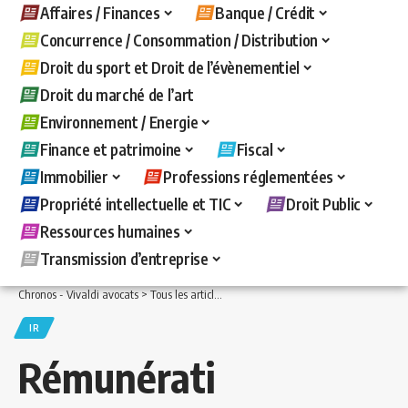
Affaires / Finances
Banque / Crédit
Concurrence / Consommation / Distribution
Droit du sport et Droit de l’évènementiel
Droit du marché de l’art
Environnement / Energie
Finance et patrimoine
Fiscal
Immobilier
Professions réglementées
Propriété intellectuelle et TIC
Droit Public
Ressources humaines
Transmission d’entreprise
Chronos - Vivaldi avocats
>
Tous les articles
>
Fiscal
>
IR
>
Rémunération des méde
IR
Rémunérati