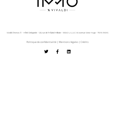
Vivaldi Chronos © - Hôtel Delagarde - 120, rue de l'Hôpital Militaire - 59043 LILLE / 45 avenue Victor Hugo - 75116 PARIS
Politique de confidentialité
|
Mentions légales
|
Crédits