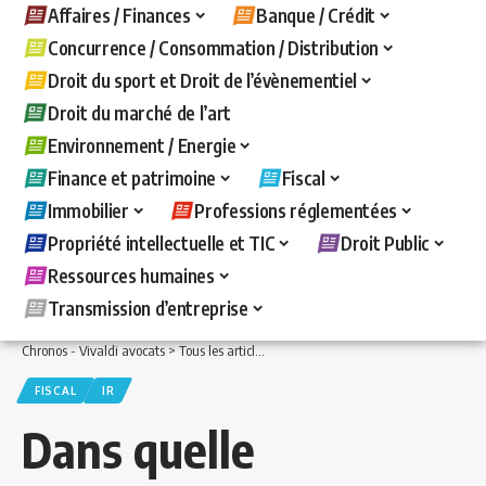
Affaires / Finances
Banque / Crédit
Concurrence / Consommation / Distribution
Droit du sport et Droit de l’évènementiel
Droit du marché de l’art
Environnement / Energie
Finance et patrimoine
Fiscal
Immobilier
Professions réglementées
Propriété intellectuelle et TIC
Droit Public
Ressources humaines
Transmission d’entreprise
Chronos - Vivaldi avocats
>
Tous les articles
>
Fiscal
>
IR
>
Dans quelle catégorie i
FISCAL
IR
Dans quelle