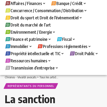
Affaires / Finances
Banque / Crédit
Concurrence / Consommation / Distribution
Droit du sport et Droit de l’évènementiel
Droit du marché de l’art
Environnement / Energie
Finance et patrimoine
Fiscal
Immobilier
Professions réglementées
Propriété intellectuelle et TIC
Droit Public
Ressources humaines
Transmission d’entreprise
Chronos - Vivaldi avocats
>
Tous les articles
>
Ressources humaines
>
Représentan
REPRÉSENTANTS DU PERSONNEL
La sanction