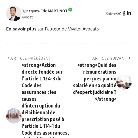
By
Jacques-Eric MARTINOT
Suivre
Avocat
En savoir plus
sur l'auteur de Vivaldi Avocats
ARTICLE PRÉCÉDENT
ARTICLE SUIVANT
<strong>Action
<strong>Quid des
directe fondée sur
rémunérations
l’article L 124-3 du
perçues par un
Code des
salarié en sa qualité
assurances : les
d’expert judiciaire ?
causes
</strong>
d’interruption du
délai biennal de
prescription posé à
l’article L 114-1 du
Code des assurances,