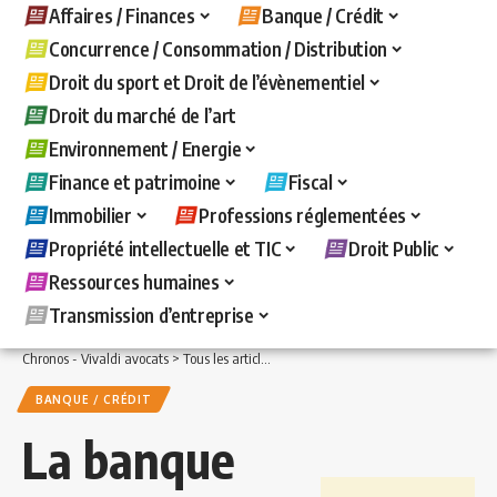
Affaires / Finances
Banque / Crédit
Concurrence / Consommation / Distribution
Droit du sport et Droit de l’évènementiel
Droit du marché de l’art
Environnement / Energie
Finance et patrimoine
Fiscal
Immobilier
Professions réglementées
Propriété intellectuelle et TIC
Droit Public
Ressources humaines
Transmission d’entreprise
Chronos - Vivaldi avocats
>
Tous les articles
>
Banque / Crédit
>
La banque et le
BANQUE / CRÉDIT
La banque