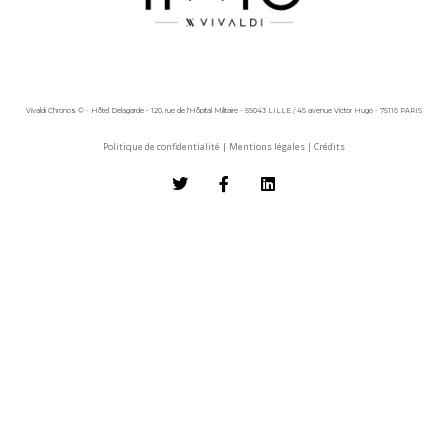
Vivaldi Chronos © - Hôtel Delagarde - 120, rue de l'Hôpital Militaire - 59043 LILLE / 45 avenue Victor Hugo - 75116 PARIS
Politique de confidentialité
|
Mentions légales
|
Crédits