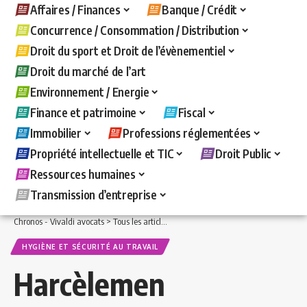
Affaires / Finances
Banque / Crédit
Concurrence / Consommation / Distribution
Droit du sport et Droit de l’évènementiel
Droit du marché de l’art
Environnement / Energie
Finance et patrimoine
Fiscal
Immobilier
Professions réglementées
Propriété intellectuelle et TIC
Droit Public
Ressources humaines
Transmission d’entreprise
Chronos - Vivaldi avocats
>
Tous les articles
>
Ressources humaines
>
Hygiène et s
HYGIÈNE ET SÉCURITÉ AU TRAVAIL
Harcèlemen