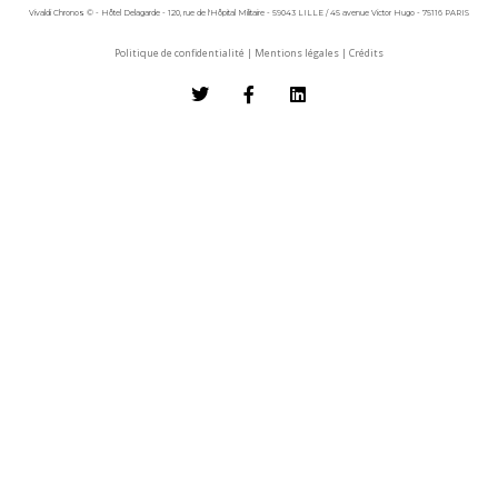
Vivaldi Chronos © - Hôtel Delagarde - 120, rue de l'Hôpital Militaire - 59043 LILLE / 45 avenue Victor Hugo - 75116 PARIS
Politique de confidentialité
|
Mentions légales
|
Crédits