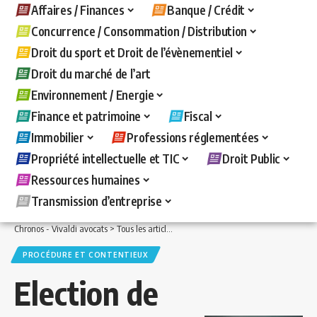
Affaires / Finances
Banque / Crédit
Concurrence / Consommation / Distribution
Droit du sport et Droit de l’évènementiel
Droit du marché de l’art
Environnement / Energie
Finance et patrimoine
Fiscal
Immobilier
Professions réglementées
Propriété intellectuelle et TIC
Droit Public
Ressources humaines
Transmission d’entreprise
Chronos - Vivaldi avocats
>
Tous les articles
>
Fiscal
>
Procédure et contentieux
>
PROCÉDURE ET CONTENTIEUX
Election de