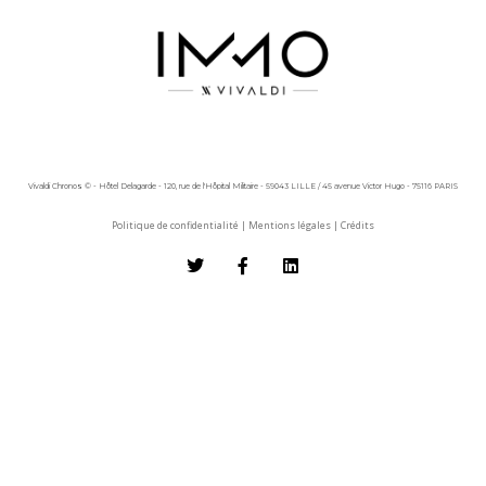
Vivaldi Chronos © - Hôtel Delagarde - 120, rue de l'Hôpital Militaire - 59043 LILLE / 45 avenue Victor Hugo - 75116 PARIS
Politique de confidentialité
|
Mentions légales
|
Crédits