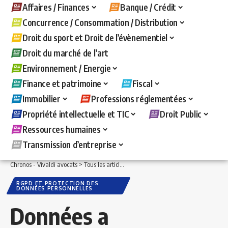
Affaires / Finances
Banque / Crédit
Concurrence / Consommation / Distribution
Droit du sport et Droit de l’évènementiel
Droit du marché de l’art
Environnement / Energie
Finance et patrimoine
Fiscal
Immobilier
Professions réglementées
Propriété intellectuelle et TIC
Droit Public
Ressources humaines
Transmission d’entreprise
Chronos - Vivaldi avocats
>
Tous les articles
>
Propriété intellectuelle et TIC
>
RGPD 
RGPD ET PROTECTION DES
DONNÉES PERSONNELLES
Données a