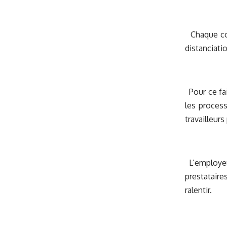
Chaque coll
distanciati
Pour ce fai
les process
travailleur
L’employeur
prestataire
ralentir.