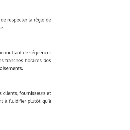
de respecter la règle de
ne.
l permettant de séquencer
des tranches horaires des
roisements.
s clients, fournisseurs et
t à fluidifier plutôt qu’à