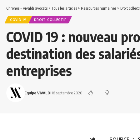
Chronos - Vivaldi avocats
>
Tous les articles
>
Ressources humaines
>
Droit collecti
COVID 19
DROIT COLLECTIF
COVID 19 : nouveau pro
destination des salarié
entreprises
Equipe VIVALDI
16 septembre 2020
SOURCE :