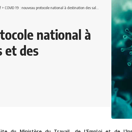
f
>
COVID 19 : nouveau protocole national à destination des salariés et des entreprises
tocole national à
s et des
Site du Ministère du Travail, de l’Emploi et de l’In