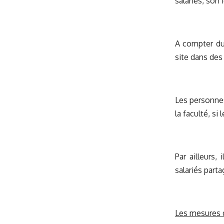
salariés, son
A compter du
site dans des
Les personnes
la faculté, si
Par ailleurs,
salariés part
Les mesures d