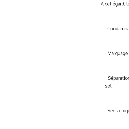
A cet égard, 
Condamnati
Marquage a
Séparation 
sol,
Sens unique