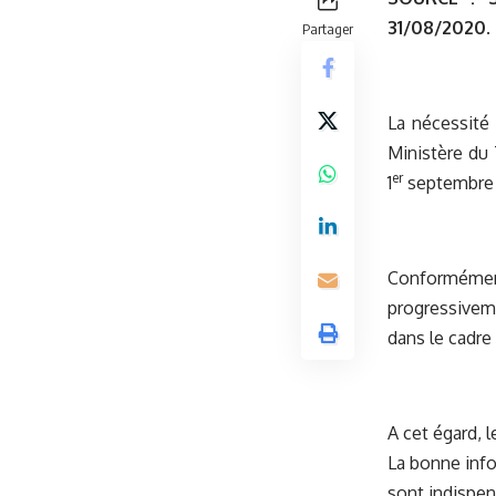
31/08/2020.
Partager
La nécessité 
Ministère du 
er
1
septembre
Conformémen
progressivem
dans le cadre 
A cet égard, 
La bonne info
sont indispen