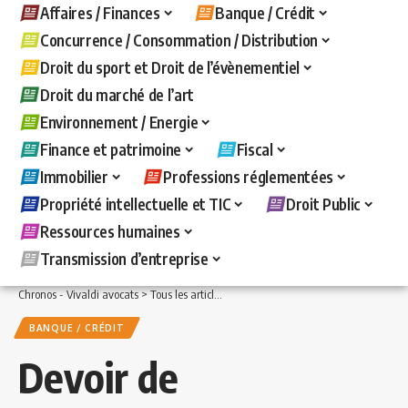
Affaires / Finances
Banque / Crédit
Concurrence / Consommation / Distribution
Droit du sport et Droit de l’évènementiel
Droit du marché de l’art
Environnement / Energie
Finance et patrimoine
Fiscal
Immobilier
Professions réglementées
Propriété intellectuelle et TIC
Droit Public
Ressources humaines
Transmission d’entreprise
Chronos - Vivaldi avocats
>
Tous les articles
>
Banque / Crédit
>
Devoir de mise en 
BANQUE / CRÉDIT
Devoir de