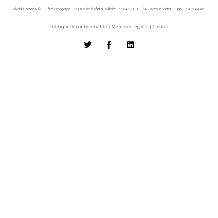
Vivaldi Chronos © - Hôtel Delagarde - 120, rue de l'Hôpital Militaire - 59043 LILLE / 45 avenue Victor Hugo - 75116 PARIS
Politique de confidentialité
|
Mentions légales
|
Crédits