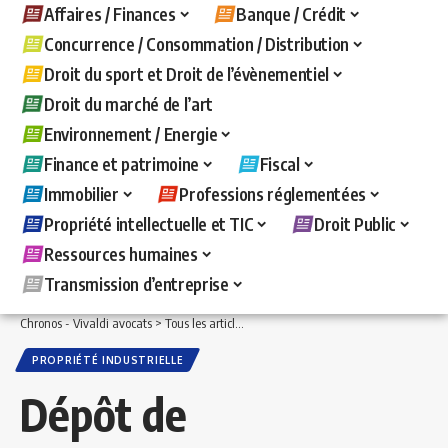
Affaires / Finances
Banque / Crédit
Concurrence / Consommation / Distribution
Droit du sport et Droit de l’évènementiel
Droit du marché de l’art
Environnement / Energie
Finance et patrimoine
Fiscal
Immobilier
Professions réglementées
Propriété intellectuelle et TIC
Droit Public
Ressources humaines
Transmission d’entreprise
Chronos - Vivaldi avocats
>
Tous les articles
>
Propriété intellectuelle et TIC
>
Propr
PROPRIÉTÉ INDUSTRIELLE
Dépôt de