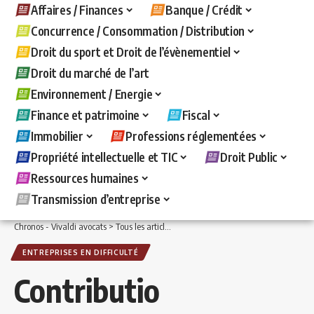
Affaires / Finances
Banque / Crédit
Concurrence / Consommation / Distribution
Droit du sport et Droit de l’évènementiel
Droit du marché de l’art
Environnement / Energie
Finance et patrimoine
Fiscal
Immobilier
Professions réglementées
Propriété intellectuelle et TIC
Droit Public
Ressources humaines
Transmission d’entreprise
Chronos - Vivaldi avocats
>
Tous les articles
>
Affaires / Finances
>
Entreprises en d
ENTREPRISES EN DIFFICULTÉ
Contributio