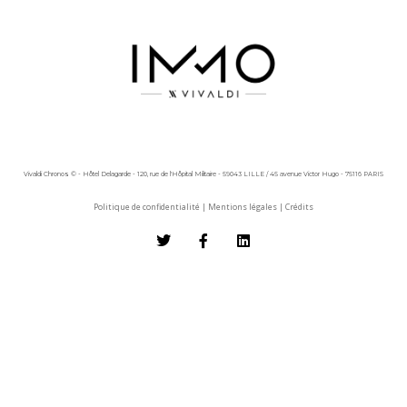
Vivaldi Chronos © - Hôtel Delagarde - 120, rue de l'Hôpital Militaire - 59043 LILLE / 45 avenue Victor Hugo - 75116 PARIS
Politique de confidentialité
|
Mentions légales
|
Crédits