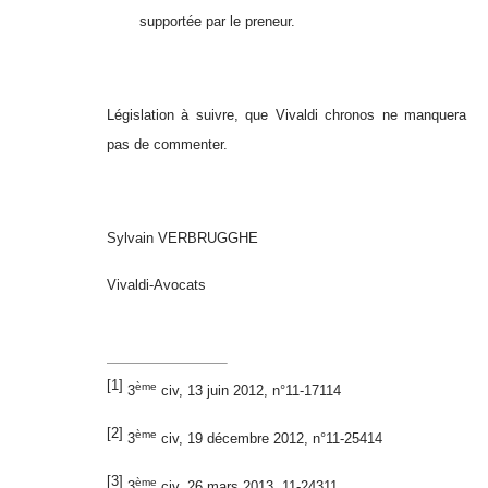
supportée par le preneur.
Législation à suivre, que Vivaldi chronos ne manquera
pas de commenter.
Sylvain VERBRUGGHE
Vivaldi-Avocats
[1]
ème
3
civ, 13 juin 2012, n°11-17114
[2]
ème
3
civ, 19 décembre 2012, n°11-25414
[3]
ème
3
civ, 26 mars 2013, 11-24311