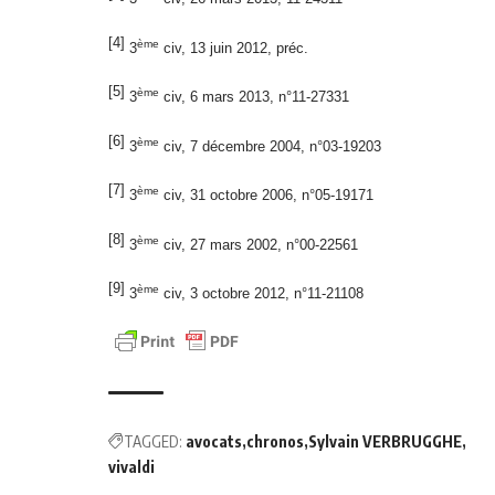
[4]
ème
3
civ, 13 juin 2012, préc.
[5]
ème
3
civ, 6 mars 2013, n°11-27331
[6]
ème
3
civ, 7 décembre 2004, n°03-19203
[7]
ème
3
civ, 31 octobre 2006, n°05-19171
[8]
ème
3
civ, 27 mars 2002, n°00-22561
[9]
ème
3
civ, 3 octobre 2012, n°11-21108
TAGGED:
avocats
chronos
Sylvain VERBRUGGHE
vivaldi