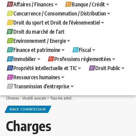
Affaires / Finances
Banque / Crédit
Concurrence / Consommation / Distribution
Droit du sport et Droit de l’évènementiel
Droit du marché de l’art
Environnement / Energie
Finance et patrimoine
Fiscal
Immobilier
Professions réglementées
Propriété intellectuelle et TIC
Droit Public
Ressources humaines
Transmission d’entreprise
Chronos - Vivaldi avocats
>
Tous les articles
>
Immobilier
>
Baux commerciaux
>
C
BAUX COMMERCIAUX
Charges