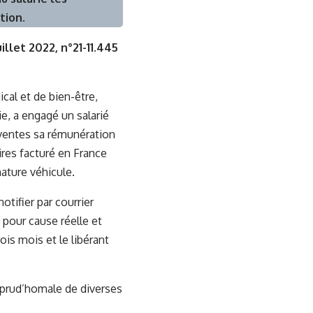
tion.
llet 2022, n°21-11.445
cal et de bien-être,
e, a engagé un salarié
 ventes sa rémunération
ires facturé en France
ature véhicule.
notifier par courrier
pour cause réelle et
is mois et le libérant
n prud’homale de diverses