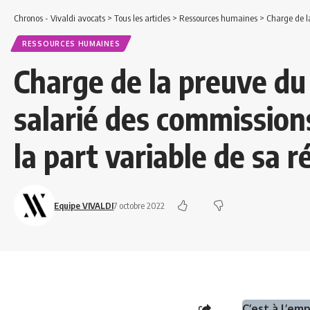
Chronos - Vivaldi avocats
>
Tous les articles
>
Ressources humaines
>
Charge de la preuv
RESSOURCES HUMAINES
Charge de la preuve d
salarié des commissions
la part variable de sa 
Equipe VIVALDI
7 octobre 2022
C’est à l’em