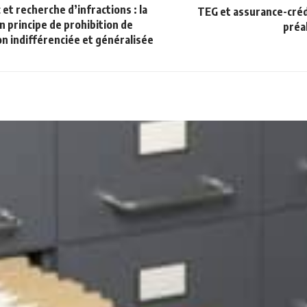
et recherche d’infractions : la
TEG et assurance-crédi
n principe de prohibition de
préa
n indifférenciée et généralisée