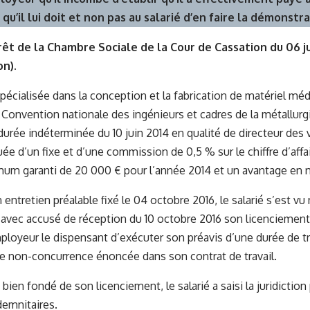
qu’il lui doit et non pas au salarié d’en faire la démonstra
rêt de la Chambre Sociale de la Cour de Cassation du 06 jui
on).
pécialisée dans la conception et la fabrication de matériel médi
a Convention nationale des ingénieurs et cadres de la métallurgi
 durée indéterminée du 10 juin 2014 en qualité de directeur des
uée d’un fixe et d’une commission de 0,5 % sur le chiffre d’affa
um garanti de 20 000 € pour l’année 2014 et un avantage en n
n entretien préalable fixé le 04 octobre 2016, le salarié s’est vu 
ec accusé de réception du 10 octobre 2016 son licenciement 
mployeur le dispensant d’exécuter son préavis d’une durée de tro
de non-concurrence énoncée dans son contrat de travail.
bien fondé de son licenciement, le salarié a saisi la juridictio
emnitaires.