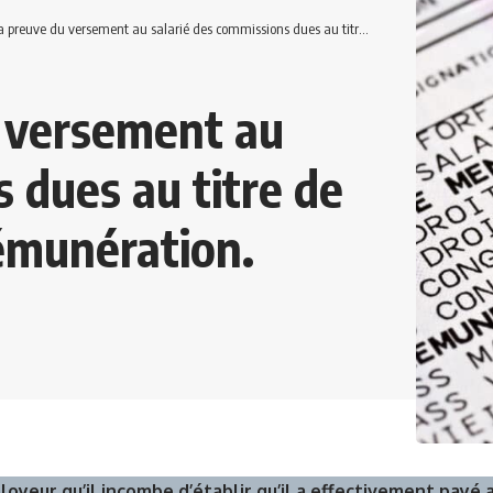
e du versement au salarié des commissions dues au titre de la part variable de sa rémunération.
u versement au
 dues au titre de
rémunération.
ployeur qu’il incombe d’établir qu’il a effectivement payé a