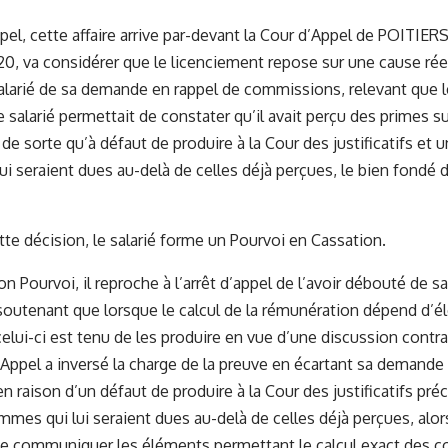
pel, cette affaire arrive par-devant la Cour d’Appel de POITIERS
20, va considérer que le licenciement repose sur une cause réel
alarié de sa demande en rappel de commissions, relevant que le
e salarié permettait de constater qu’il avait perçu des primes sur
de sorte qu’à défaut de produire à la Cour des justificatifs et
i seraient dues au-delà de celles déjà perçues, le bien fondé
tte décision, le salarié forme un Pourvoi en Cassation.
son Pourvoi, il reproche à l’arrêt d’appel de l’avoir débouté de
outenant que lorsque le calcul de la rémunération dépend d’é
celui-ci est tenu de les produire en vue d’une discussion contr
’Appel a inversé la charge de la preuve en écartant sa demande
 raison d’un défaut de produire à la Cour des justificatifs pr
mmes qui lui seraient dues au-delà de celles déjà perçues, alors
de communiquer les éléments permettant le calcul exact des 