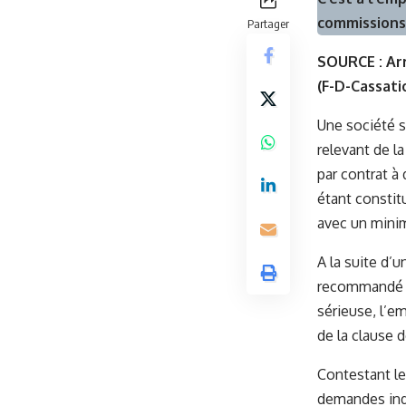
commissions 
Partager
SOURCE :
Ar
(F-D-Cassati
Une société s
relevant de l
par contrat à
étant constit
avec un minim
A la suite d’u
recommandé av
sérieuse, l’e
de la clause 
Contestant le 
demandes ind