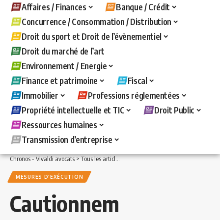
Affaires / Finances
Banque / Crédit
Concurrence / Consommation / Distribution
Droit du sport et Droit de l’évènementiel
Droit du marché de l’art
Environnement / Energie
Finance et patrimoine
Fiscal
Immobilier
Professions réglementées
Propriété intellectuelle et TIC
Droit Public
Ressources humaines
Transmission d’entreprise
Chronos - Vivaldi avocats
>
Tous les articles
>
Banque / Crédit
>
Mesures d'exécuti
MESURES D'EXÉCUTION
Cautionnem