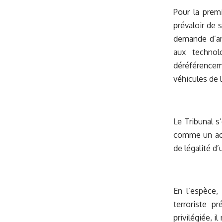
Pour la premi
prévaloir de 
demande d’ann
aux technol
déréférencem
véhicules de 
Le Tribunal s
comme un acte
de légalité d’
En l’espèce,
terroriste p
privilégiée, 