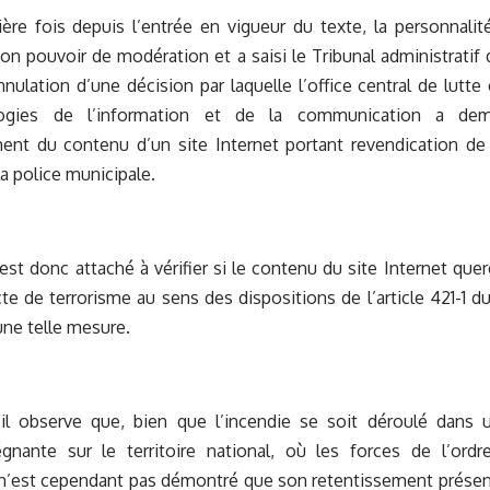
ère fois depuis l’entrée en vigueur du texte, la personnalit
son pouvoir de modération et a saisi le Tribunal administrati
ulation d’une décision par laquelle l’office central de lutte c
ogies de l’information et de la communication a dem
ent du contenu d’un site Internet portant revendication de 
la police municipale.
’est donc attaché à vérifier si le contenu du site Internet quer
 de terrorisme au sens des dispositions de l’article 421-1 d
une telle mesure.
 il observe que, bien que l’incendie se soit déroulé dan
régnante sur le territoire national, où les forces de l’ord
il n’est cependant pas démontré que son retentissement présen