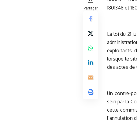
1801348 et 18
Partager
La loi du 21 
administratio
exploitants 
lorsque le si
des actes de t
Un contre-pou
sein par la C
cette commissi
l’annulation 