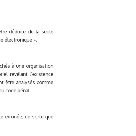
être déduite de la seule
e électronique ».
achés à une organisation
iel révélant l’existence
ent être analysés comme
 du code pénal.
vèle erronée, de sorte que