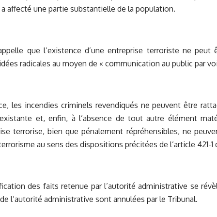
a affecté une partie substantielle de la population.
appelle que l’existence d’une entreprise terroriste ne peut 
idées radicales au moyen de « communication au public par voi
ce, les incendies criminels revendiqués ne peuvent être ratt
éexistante et, enfin, à l’absence de tout autre élément matér
rise terrorise, bien que pénalement répréhensibles, ne peuv
terrorisme au sens des dispositions précitées de l’article 421-1
lification des faits retenue par l’autorité administrative se ré
de l’autorité administrative sont annulées par le Tribunal.