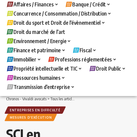
Affaires / Finances
Banque / Crédit
Concurrence / Consommation / Distribution
Droit du sport et Droit de l’évènementiel
Droit du marché de l’art
Environnement / Energie
Finance et patrimoine
Fiscal
Immobilier
Professions réglementées
Propriété intellectuelle et TIC
Droit Public
Ressources humaines
Transmission d’entreprise
Chronos - Vivaldi avocats
>
Tous les articles
>
Affaires / Finances
>
Entreprises en d
ENTREPRISES EN DIFFICULTÉ
MESURES D'EXÉCUTION
SCI en