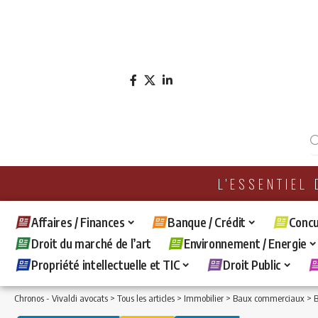
L'ESSENTIEL
Affaires / Finances
Banque / Crédit
Concu
Droit du marché de l’art
Environnement / Energie
Propriété intellectuelle et TIC
Droit Public
Chronos - Vivaldi avocats
>
Tous les articles
>
Immobilier
>
Baux commerciaux
>
Bai