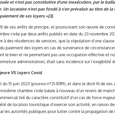
ouée et n’est pas constitutive d’une inexécution, par le baill
. Un locataire n’est pas fondé à s’en prévaloir au titre de l
paiement de ses loyers »
[3]
.
fil de ses arrêts de principe, et poursuivant son œuvre de const
mbre civile par deux arrêts publiés en date du 23 novembre 20
ve à des résidences de services, que la stipulation d’une claus
 du paiement des loyers en cas de survenance de circonstance
ant le bien et ne permettant pas une occupation effective et nor
rmeture administrative), était sans incidence sur l’exigibilité d
ajeure VS loyers Covid
 du 15 juin 2023 (pourvoi n°21-10119), et dans le droit fil de ses
 troisième chambre civile balaie à nouveau d’un revers de man
ommercial tiré du caractère constitutif d’un cas de force majeur
été de location touristique d’exercer son activité, en raison de
r les autorités publiques pour lutter contre la propagation de l