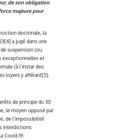
eur, de son obligation
a force majeure pour
ruction doctrinale, la
23
[4]
a jugé dans une
e de suspension (ou
s exceptionnelles et
male (à l’instar des
es loyers y afférant
[5]
.
 arrêts de principe du 30
che, le moyen opposé par
e, de l’impossibilité
s interdictions
a Covid-19.