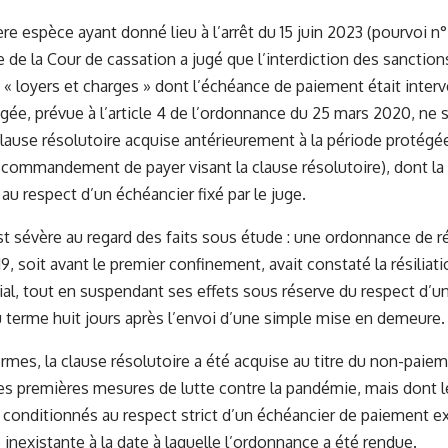
re espèce ayant donné lieu à l’arrêt du 15 juin 2023 (pourvoi n°
e de la Cour de cassation a jugé que l’interdiction des sanctio
« loyers et charges » dont l’échéance de paiement était interv
gée, prévue à l’article 4 de l’ordonnance du 25 mars 2020, ne s
clause résolutoire acquise antérieurement à la période protégé
 commandement de payer visant la clause résolutoire), dont la
au respect d’un échéancier fixé par le juge.
st sévère au regard des faits sous étude : une ordonnance de ré
, soit avant le premier confinement, avait constaté la résiliati
al, tout en suspendant ses effets sous réserve du respect d’u
terme huit jours après l’envoi d’une simple mise en demeure.
ermes, la clause résolutoire a été acquise au titre du non-paie
es premières mesures de lutte contre la pandémie, mais dont l
conditionnés au respect strict d’un échéancier de paiement ex
e inexistante à la date à laquelle l’ordonnance a été rendue.