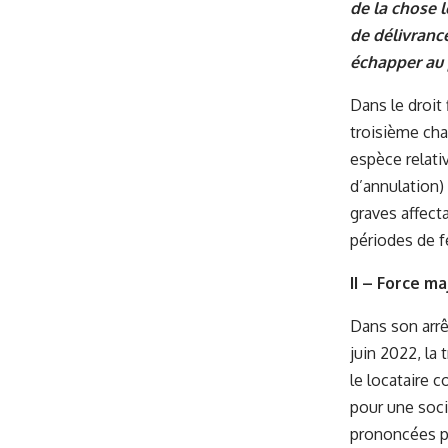
de la chose l
de délivrance
échapper au 
Dans le droit 
troisième cha
espèce relati
d’annulation)
graves affect
périodes de fe
II – Force m
Dans son arrêt
juin 2022, la
le locataire c
pour une soci
prononcées pa