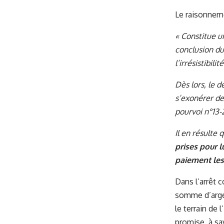
Le raisonneme
« Constitue u
conclusion du 
l’irrésistibil
Dès lors, le 
s’exonérer de
pourvoi n°13-
Il en résulte 
prises pour l
paiement les
Dans l’arrêt 
somme d’argen
le terrain de 
promise, à sa