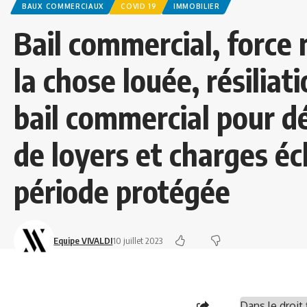
BAUX COMMERCIAUX
COVID 19
IMMOBILIER
Bail commercial, force 
la chose louée, résiliat
bail commercial pour d
de loyers et charges éc
période protégée
Equipe VIVALDI
10 juillet 2023
Dans le droit 