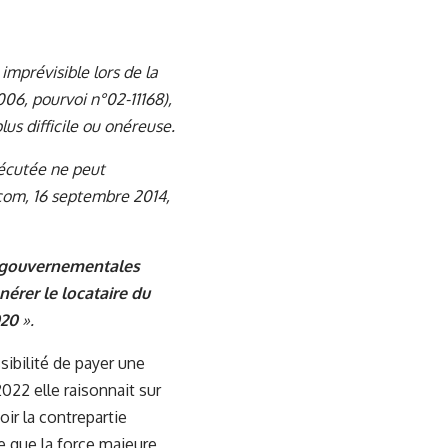
mprévisible lors de la
2006, pourvoi n°02-11168),
lus difficile ou onéreuse.
xécutée ne peut
 com, 16 septembre 2014,
es gouvernementales
nérer le locataire du
020
».
sibilité de payer une
022 elle raisonnait sur
voir la contrepartie
re que la force majeure