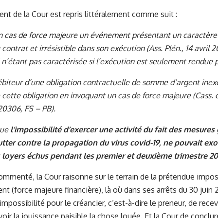
nt de la Cour est repris littéralement comme suit :
n cas de force majeure un événement présentant un caractère i
contrat et irrésistible dans son exécution (Ass. Plén., 14 avril 
ité n’étant pas caractérisée si l’exécution est seulement rendue p
débiteur d’une obligation contractuelle de somme d’argent ine
 cette obligation en invoquant un cas de force majeure (Cass.
20306, FS – PB).
que
l’impossibilité d’exercer une activité du fait des mesur
utter contre la propagation du virus covid-19, ne pouvait exo
 loyers échus pendant les premier et deuxième trimestre 2
commenté, la Cour raisonne sur le terrain de la prétendue impos
t (force majeure financière), là où dans ses arrêts du 30 juin 2
l’impossibilité pour le créancier, c’est-à-dire le preneur, de rece
voir la jouissance paisible la chose louée. Et la Cour de conclu