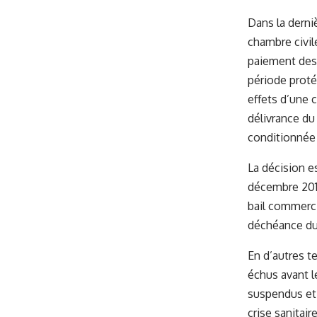
Dans la derniè
chambre civil
paiement des 
période proté
effets d’une 
délivrance du
conditionnée 
La décision e
décembre 2019
bail commerci
déchéance du 
En d’autres t
échus avant l
suspendus et 
crise sanitair