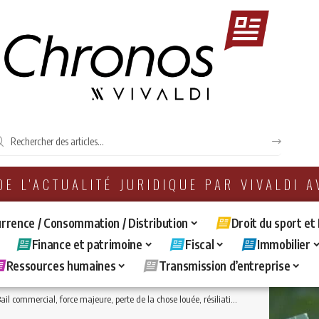
 DE L'ACTUALITÉ JURIDIQUE PAR VIVALDI 
rrence / Consommation / Distribution
Droit du sport et
Finance et patrimoine
Fiscal
Immobilier
Ressources humaines
Transmission d’entreprise
l commercial, force majeure, perte de la chose louée, résiliation anticipée du bail commercial pour défaut de paiement de loyers et charges échus au cours de la période protégée