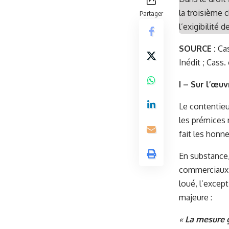
la troisième 
Partager
l’exigibilité 
SOURCE :
Cas
Inédit
;
Cass. 
I – Sur l’œu
Le contentieux
les prémices 
fait les honn
En substance, 
commerciaux e
loué, l’except
majeure :
«
La mesure g