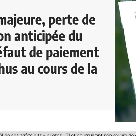
majeure, perte de
ion anticipée du
éfaut de paiement
hus au cours de la
fil de ses arrêts dits « pilotes »
[1]
et poursuivant son œuvre de c