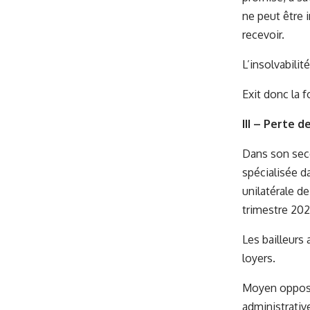
ne peut être 
recevoir.
L’insolvabilit
Exit donc la 
III – Perte 
Dans son seco
spécialisée d
unilatérale d
trimestre 202
Les bailleurs
loyers.
Moyen opposé p
administrativ