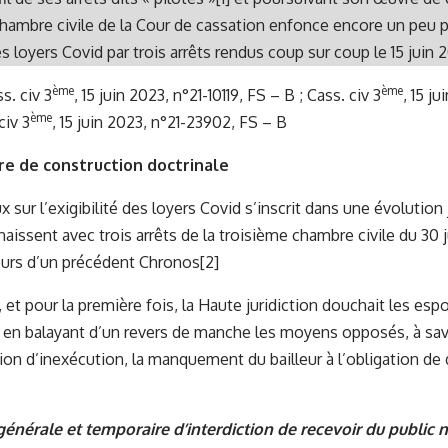
chambre civile de la Cour de cassation enfonce encore un peu pl
des loyers Covid par trois arrêts rendus coup sur coup le 15 juin 
ème
ème
s. civ 3
, 15 juin 2023, n°21-10119, FS – B
;
Cass. civ 3
, 15 j
ème
civ 3
, 15 juin 2023, n°21-23902, FS – B
vre de construction doctrinale
 sur l’exigibilité des loyers Covid s’inscrit dans une évolution
naissent avec trois arrêts de la troisième chambre civile du 30 
eurs d’un précédent Chronos
[2]
et pour la première fois, la Haute juridiction douchait les espo
n balayant d’un revers de manche les moyens opposés, à savoi
ion d’inexécution, la manquement du bailleur à l’obligation de d
énérale et temporaire d’interdiction de recevoir du public n