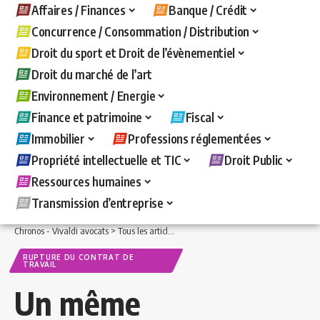
Affaires / Finances
Banque / Crédit
Concurrence / Consommation / Distribution
Droit du sport et Droit de l’évènementiel
Droit du marché de l’art
Environnement / Energie
Finance et patrimoine
Fiscal
Immobilier
Professions réglementées
Propriété intellectuelle et TIC
Droit Public
Ressources humaines
Transmission d’entreprise
Chronos - Vivaldi avocats
>
Tous les articles
>
Ressources humaines
>
Rupture du c
RUPTURE DU CONTRAT DE
TRAVAIL
Un même