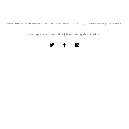
Vivaldi Chronos © - Hôtel Delagarde - 120, rue de l'Hôpital Militaire - 59043 LILLE / 45 avenue Victor Hugo - 75116 PARIS
Politique de confidentialité
|
Mentions légales
|
Crédits