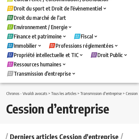
Droit du sport et Droit de l’évènementiel
Droit du marché de l’art
Environnement / Energie
Finance et patrimoine
Fiscal
Immobilier
Professions réglementées
Propriété intellectuelle et TIC
Droit Public
Ressources humaines
Transmission d’entreprise
Chronos - Vivaldi avocats
>
Tous les articles
>
Transmission d'entreprise
>
Cession 
Cession d’entreprise
Derniers articles Cession d'entreprise