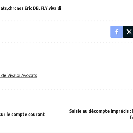
cats
chronos
Eric DELFLY
vivaldi
r de Vivaldi Avocats
Saisie au décompte imprécis :
sur le compte courant
f