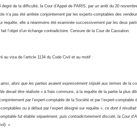
degré de la difficulté, la Cour d’Appel de PARIS, par un arrêt du 20 novembre 
ble n’a pas été arrêtée conjointement par les experts-comptables des vendeurs
ur requête, elle a néanmoins été examinée successivement par les deux partie
fait l’objet d’un échange contradictoire. Censure de la Cour de Cassation.
ré au visa de l’article 1134 du Code Civil et au motif :
ainsi, alors que les parties avaient expressément stipulé aux termes de la co
ble devait être réalisée
« à frais communs, à la requête de la partie la plus dili
onjointement par l’expert-comptable de la Société et par l’expert-comptable d
-comptables ou à défaut par l’expert désigné sur requête »,
ce dont il résultai
comptable fut établie séparément, puis contradictoirement discuté, la Cour d’A
il). »