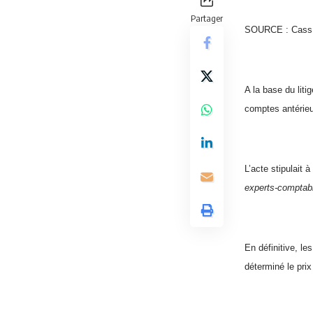
Partager
SOURCE : Cass c
A la base du liti
comptes antérieu
L’acte stipulait 
experts-comptabl
En définitive, l
déterminé le prix 