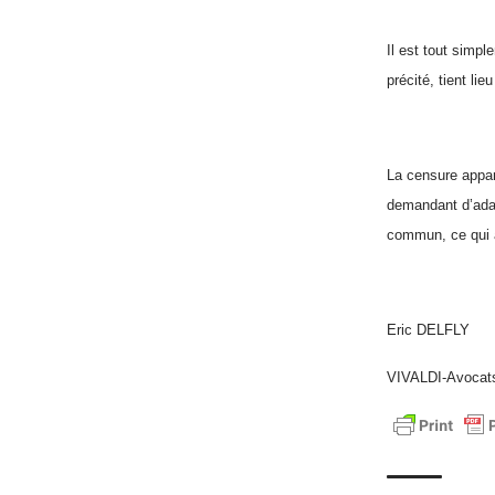
Il est tout simpl
précité, tient lie
La censure appara
demandant d’adapt
commun, ce qui au
Eric DELFLY
VIVALDI-Avocat