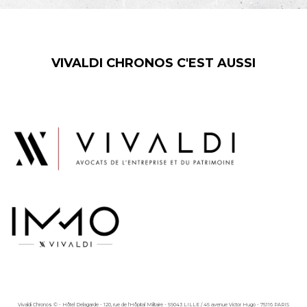
VIVALDI CHRONOS C'EST AUSSI
Vivaldi Chronos © - Hôtel Delagarde - 120, rue de l'Hôpital Militaire - 59043 LILLE / 45 avenue Victor Hugo - 75116 PARIS