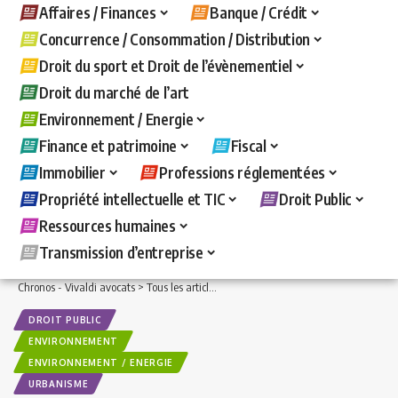
Affaires / Finances
Banque / Crédit
Concurrence / Consommation / Distribution
Droit du sport et Droit de l’évènementiel
Droit du marché de l’art
Environnement / Energie
Finance et patrimoine
Fiscal
Immobilier
Professions réglementées
Propriété intellectuelle et TIC
Droit Public
Ressources humaines
Transmission d’entreprise
Chronos - Vivaldi avocats
>
Tous les articles
>
Environnement / Energie
>
Environ
DROIT PUBLIC
ENVIRONNEMENT
ENVIRONNEMENT / ENERGIE
URBANISME