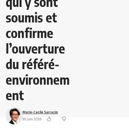
qui y sont
soumis et
confirme
l’ouverture
du référé-
environnem
ent
Marie-Cecile Sarrazin
30 juin 2026