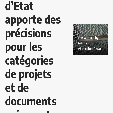
d’Etat
apporte des
précisions
File written by
pour les
Adobe
Photoshop¨ 4.0
catégories
de projets
et de
documents