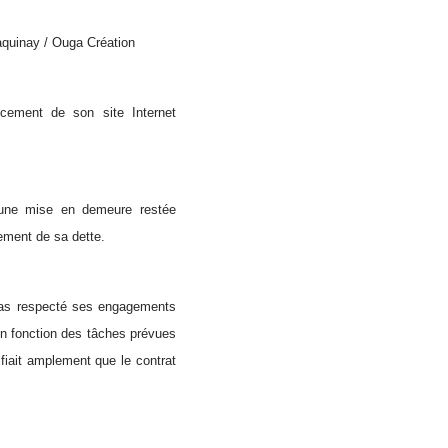
quinay / Ouga Création
cement de son site Internet
s une mise en demeure restée
ement de sa dette.
 pas respecté ses engagements
e en fonction des tâches prévues
ifiait amplement que le contrat