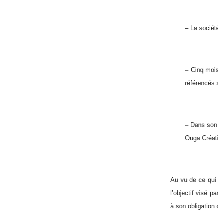
– La sociét
– Cinq mois
référencés 
– Dans son 
Ouga Créat
Au vu de ce qui 
l’objectif visé p
à son obligation