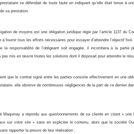
 prestataire se défendait de toute faute en indiquant qu’elle était tenue à u
de sa prestation.
ligation de moyens est une obligation juridique régie par l’article 1137 du Cod
 à fournir tous les efforts nécessaires pour essayer d’atteindre l’objectif fixé.
ue la responsabilité de l’obligeant soit engagée, il incombera à la partie
 pas mis en œuvre toutes les solutions dont il disposait pour atteindre le résu
etient que le contrat signé entre les parties consiste effectivement en une o
stataire, elle observe de nombreuses négligences de la part de ce dernier dan
é Maquinay a répondu aux questionnements de sa cliente en citant « une li
ce sur votre site » sans en expliciter le contenu, alors que la société Ou
sans rapporter la preuve de leur réalisation ;