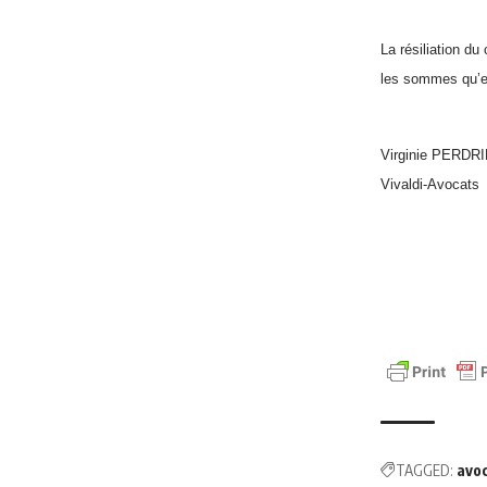
La résiliation d
les sommes qu’el
Virginie PERDR
Vivaldi-Avocats
TAGGED:
avo