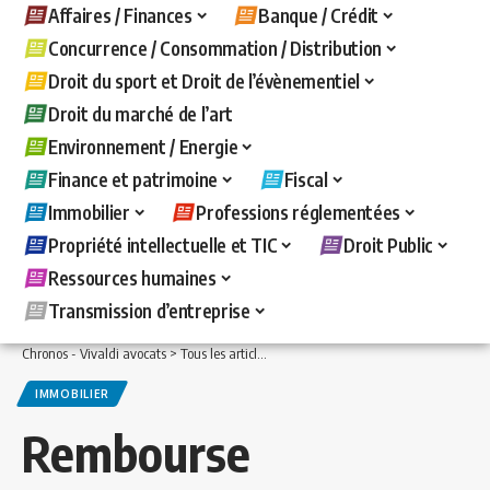
Affaires / Finances
Banque / Crédit
Concurrence / Consommation / Distribution
Droit du sport et Droit de l’évènementiel
Droit du marché de l’art
Environnement / Energie
Finance et patrimoine
Fiscal
Immobilier
Professions réglementées
Propriété intellectuelle et TIC
Droit Public
Ressources humaines
Transmission d’entreprise
Chronos - Vivaldi avocats
>
Tous les articles
>
Immobilier
>
Remboursement de la f
IMMOBILIER
Rembourse