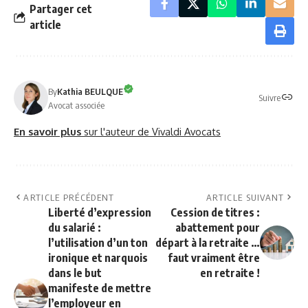
Partager cet
article
By
Kathia BEULQUE
Suivre
Avocat associée
En savoir plus
sur l'auteur de Vivaldi Avocats
ARTICLE PRÉCÉDENT
ARTICLE SUIVANT
Liberté d’expression
Cession de titres :
du salarié :
abattement pour
l’utilisation d’un ton
départ à la retraite …
ironique et narquois
faut vraiment être
dans le but
en retraite !
manifeste de mettre
l’employeur en