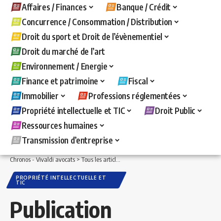
Affaires / Finances
Banque / Crédit
Concurrence / Consommation / Distribution
Droit du sport et Droit de l’évènementiel
Droit du marché de l’art
Environnement / Energie
Finance et patrimoine
Fiscal
Immobilier
Professions réglementées
Propriété intellectuelle et TIC
Droit Public
Ressources humaines
Transmission d’entreprise
Chronos - Vivaldi avocats
>
Tous les articles
>
Propriété intellectuelle et TIC
>
Publi
PROPRIÉTÉ INTELLECTUELLE ET
TIC
Publication