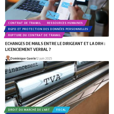
CONTRAT DE TRAVAIL
RESSOURCES HUMAINES
RGPD ET PROTECTION DES DONNÉES PERSONNELLES
RUPTURE DU CONTRAT DE TRAVAIL
ECHANGES DE MAILS ENTRE LE DIRIGEANT ET LA DRH :
LICENCIEMENT VERBAL ?
Dominique Guerin
12 juin 2025
DROIT DU MARCHÉ DE L’ART
FISCAL