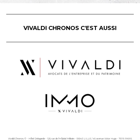
VIVALDI CHRONOS C'EST AUSSI
Vivaldi Chronos © - Hôtel Delagarde - 120, rue de l'Hôpital Militaire - 59043 LILLE / 45 avenue Victor Hugo - 75116 PARIS