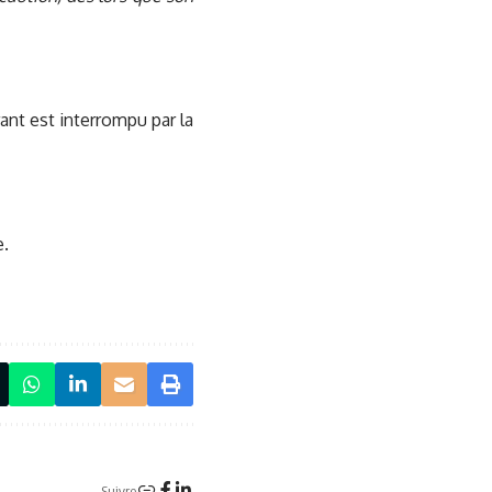
rant est interrompu par la
e.
Suivre