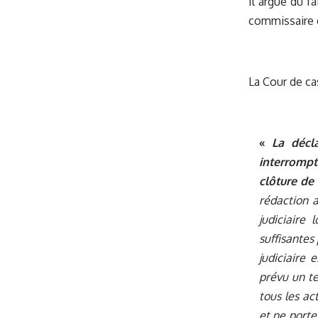
Il argue du fa
commissaire q
La Cour de ca
«
La décla
interrompt
clôture de
rédaction a
judiciaire
suffisantes
judiciaire 
prévu un te
tous les ac
et ne porte