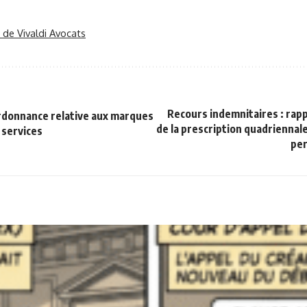
r de Vivaldi Avocats
Recours indemnitaires : rappe
ordonnance relative aux marques
de la prescription quadriennal
 services
per