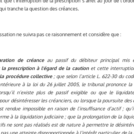
it que l’interruption de la prescription s’arrêt au jour de l’or
ui tranche la question des créances.
ssation ne suivra pas ce raisonnement et considère que :
ration de créance
au passif du débiteur principal mis e
 la prescription à l’égard de la caution
et cette interrupti
 la procédure collective
; que selon l’article L. 622-30 du c
ntérieure à la loi du 26 juillet 2005, le tribunal prononce la 
 lorsqu’il n’existe plus de passif exigible ou que le liqui
 pour désintéresser les créanciers, ou lorsque la poursuite des 
est rendue impossible en raison de l’insuffisance d’actif ; qu’i
rme à la liquidation judiciaire ; que la prolongation de la liqui
tifs ne sont pas réalisés est de nature à permettre le désint
 pas une atteinte disproportionnée à l’intérêt particulier de la