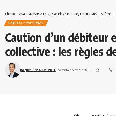
Chronos - Vivaldi avocats
>
Tous les articles
>
Banque / Crédit
>
Mesures d'exécuti
MESURES D'EXÉCUTION
Caution d’un débiteur 
collective : les règles d
Jacques-Eric MARTINOT
- Avocat
4 décembre 2019
Source
:
Cass