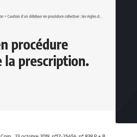
on
>
Caution d’un débiteur en procédure collective : les règles de la prescription.
en procédure
e la prescription.
.Com., 23 octobre 2019, n°17-25656, n° 838 P + B