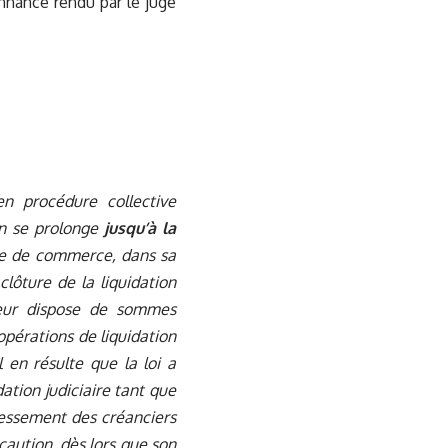
donnance rendu par le juge
n procédure collective
on se prolonge
jusqu’à la
ode de commerce, dans sa
clôture de la liquidation
dateur dispose de sommes
opérations de liquidation
l en résulte que la loi a
dation judiciaire tant que
éressement des créanciers
 caution, dès lors que son