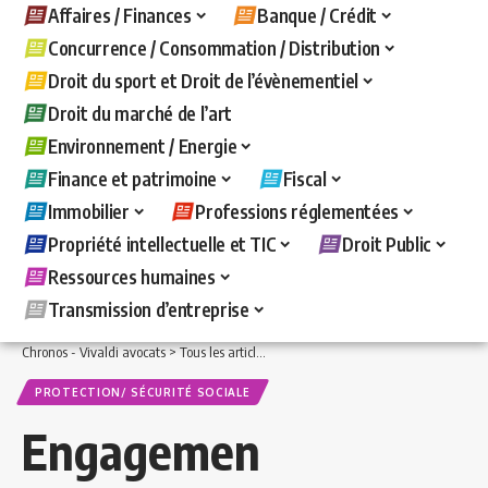
Affaires / Finances
Banque / Crédit
Concurrence / Consommation / Distribution
Droit du sport et Droit de l’évènementiel
Droit du marché de l’art
Environnement / Energie
Finance et patrimoine
Fiscal
Immobilier
Professions réglementées
Propriété intellectuelle et TIC
Droit Public
Ressources humaines
Transmission d’entreprise
Chronos - Vivaldi avocats
>
Tous les articles
>
Ressources humaines
>
Protection/ 
PROTECTION/ SÉCURITÉ SOCIALE
Engagemen