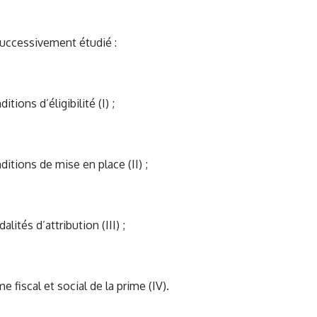
 successivement étudié :
itions d’éligibilité (I) ;
ditions de mise en place (II) ;
lités d’attribution (III) ;
e fiscal et social de la prime (IV).