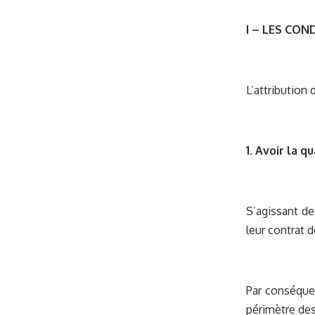
I – LES COND
L’attribution
1. Avoir la q
S’agissant de 
leur contrat de
Par conséquen
périmètre des