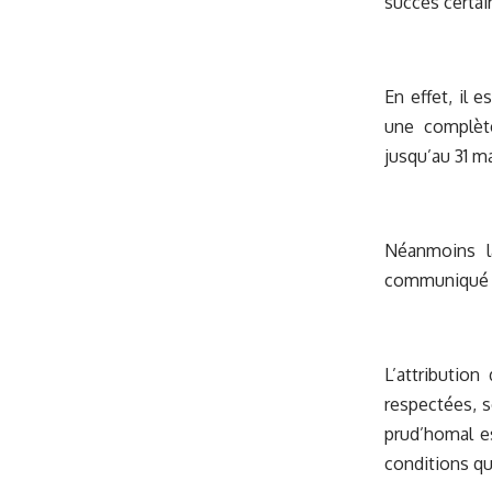
succès certai
En effet, il 
une complète
jusqu’au 31 ma
Néanmoins la
communiqué l
L’attributio
respectées, s
prud’homal es
conditions qu