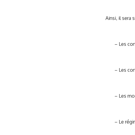
Ainsi, il sera
– Les cond
– Les con
– Les moda
– Le régim