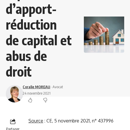
d’apport-
réduction
de capital et
abus de
droit
Coralie MOREAU
- Avocat
24 novembre 2021
Source
:
CE, 5 novembre 2021, n° 437996
Partager