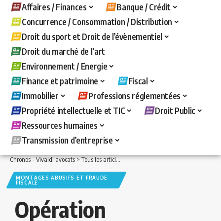
Affaires / Finances
Banque / Crédit
Concurrence / Consommation / Distribution
Droit du sport et Droit de l’évènementiel
Droit du marché de l’art
Environnement / Energie
Finance et patrimoine
Fiscal
Immobilier
Professions réglementées
Propriété intellectuelle et TIC
Droit Public
Ressources humaines
Transmission d’entreprise
Chronos - Vivaldi avocats
>
Tous les articles
>
Fiscal
>
Montages abusifs et fraude 
MONTAGES ABUSIFS ET FRAUDE
FISCALE
Opération