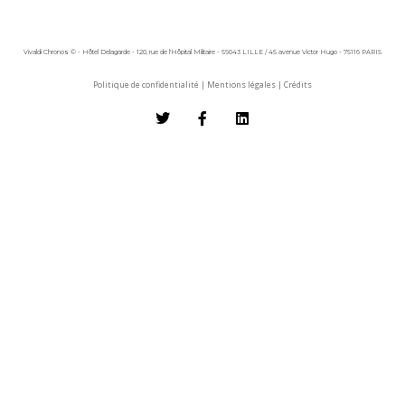
Vivaldi Chronos © - Hôtel Delagarde - 120, rue de l'Hôpital Militaire - 59043 LILLE / 45 avenue Victor Hugo - 75116 PARIS
Politique de confidentialité
|
Mentions légales
|
Crédits