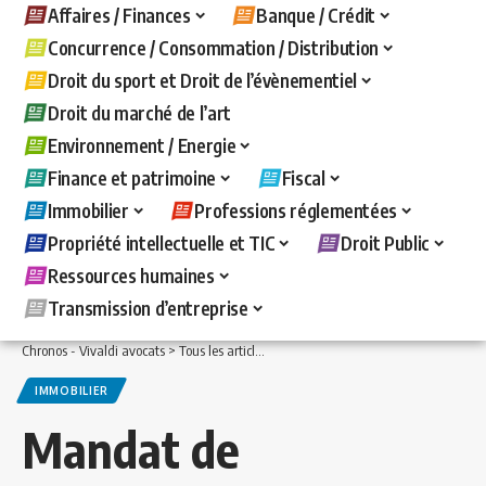
Affaires / Finances
Banque / Crédit
Concurrence / Consommation / Distribution
Droit du sport et Droit de l’évènementiel
Droit du marché de l’art
Environnement / Energie
Finance et patrimoine
Fiscal
Immobilier
Professions réglementées
Propriété intellectuelle et TIC
Droit Public
Ressources humaines
Transmission d’entreprise
Chronos - Vivaldi avocats
>
Tous les articles
>
Immobilier
>
Mandat de gestion locat
IMMOBILIER
Mandat de